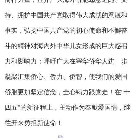
持、拥护中国共产党取得伟大成就的意愿和
事实，弘扬中国共产党的初心使命和不懈奋
斗的精神对海内外中华儿女形成的巨大感召
力和影响力；呼吁广大在塞华侨华人进一步
凝聚汇集侨心、侨力、侨智，使我们的爱国
侨胞更加坚定信念，全心竭力跟党走！在“十
四五”的新征程上，主动作为奉献爱国情，继
往开来勇担新使命！