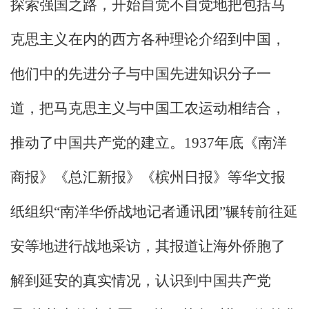
探索强国之路，开始自觉不自觉地把包括马
克思主义在内的西方各种理论介绍到中国，
他们中的先进分子与中国先进知识分子一
道，把马克思主义与中国工农运动相结合，
推动了中国共产党的建立。1937年底《南洋
商报》《总汇新报》《槟州日报》等华文报
纸组织“南洋华侨战地记者通讯团”辗转前往延
安等地进行战地采访，其报道让海外侨胞了
解到延安的真实情况，认识到中国共产党