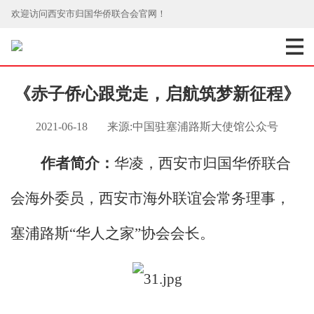
欢迎访问西安市归国华侨联合会官网！
《赤子侨心跟党走，启航筑梦新征程》
2021-06-18 来源:中国驻塞浦路斯大使馆公众号
作者简介：
华凌，西安市归国华
侨联
合
会海外委员，西安市海外联谊会常务理事，
塞浦路斯“华人之家”协会会长。