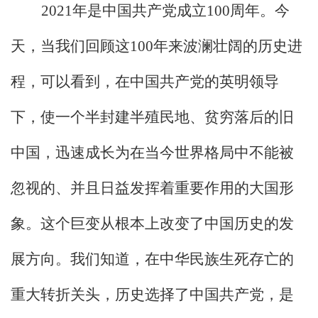
2021
年是中国共产党成立100周年。今
天，当我们回顾这100年来波澜壮阔的历史进
程，可以看到，在中国共产党的英明领导
下，使一个半封建半殖民地、贫穷落后的旧
中国，迅速成长为在当今世界格局中不能被
忽视的、并且日益发挥着重要作用的大国形
象。这个巨变从根本上改变了中国历史的发
展方向。我们知道，在中华民族生死存亡的
重大转折关头，历史选择了中国共产党，是