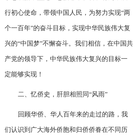
行初心使命，带领中国人民，为努力实现“两
个一百年”的奋斗目标，实现中华民族伟大复
兴的“中国梦”不懈奋斗。我们相信，在中国共
产党的领导下，中华民族伟大复兴的目标一
定能够实现！
二、忆侨史，肝胆相照同“风雨”
回顾华侨、华人百年来的走过的路，我
们认识到广大海外侨胞和归侨侨眷在不同历