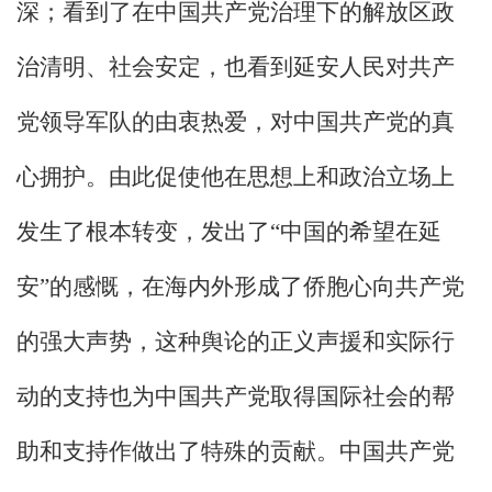
深；看到了在中国共产党治理下的解放区政
治清明、社会安定，也看到延安人民对共产
党领导军队的由衷热爱，对中国共产党的真
心拥护。由此促使他在思想上和政治立场上
发生了根本转变，发出了“中国的希望在延
安”的感慨，在海内外形成了侨胞心向共产党
的强大声势，这种舆论的正义声援和实际行
动的支持也为中国共产党取得国际社会的帮
助和支持作做出了特殊的贡献。中国共产党