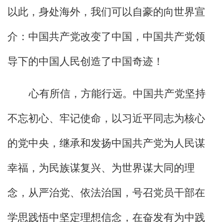
以此，身处海外，我们可以自豪的向世界宣
介：中国共产党改变了中国，中国共产党领
导下的中国人民创造了中国奇迹！
心有所信，方能行远。中国共产党坚持
不忘初心、牢记使命，以习近平同志为核心
的党中央，继承和发扬中国共产党为人民谋
幸福，为民族谋复兴、为世界谋大同的理
念，从严治党、依法治国，号召党员干部在
学思践悟中坚定理想信念，在奋发有为中践