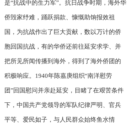
是“抗战中的生力军”。抗日战争时期，海外华
侨毁家纾难，踊跃捐款、慷慨助饷报效祖
国，为抗战作出了巨大贡献，数以万计的侨
胞回国抗战，有的华侨还前往延安求学、并
把所见所闻传播到海外，得到了海外侨团的
积极响应。1940年陈嘉庚组织“南洋慰劳
团”回国慰问并亲赴延安，目睹了在艰苦条件
下，中国共产党领导的军队纪律严明、官兵
平等、爱民如子，与人民群众始终鱼水情