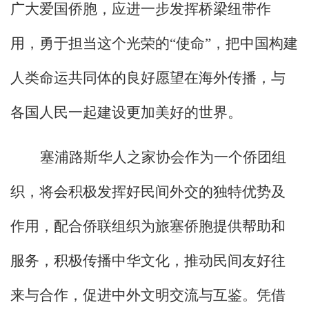
广大爱国侨胞，应进一步发挥桥梁纽带作
用，勇于担当这个光荣的“使命”，把中国构建
人类命运共同体的良好愿望在海外传播，与
各国人民一起建设更加美好的世界。
塞浦路斯华人之家协会作为一个侨团组
织，将会积极发挥好民间外交的独特优势及
作用，配合侨联组织为旅塞侨胞提供帮助和
服务，积极传播中华文化，推动民间友好往
来与合作，促进中外文明交流与互鉴。凭借